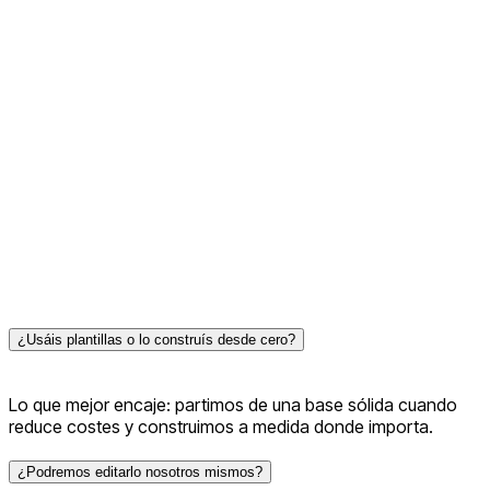
Soporte
Lo lanzamos, lo monitorizamos y lo seguimos mejorando.
Contáctanos
Contáctanos
¿Usáis plantillas o lo construís desde cero?
Lo que mejor encaje: partimos de una base sólida cuando
reduce costes y construimos a medida donde importa.
¿Podremos editarlo nosotros mismos?