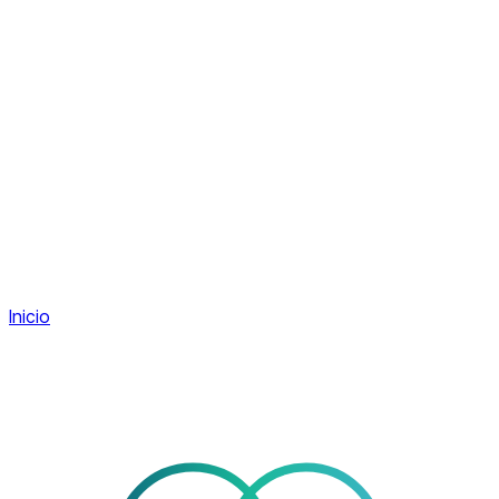
Inicio
Servicios
Nosotros
Contacto
ES
Área de clientes
Área de clientes
Inicio